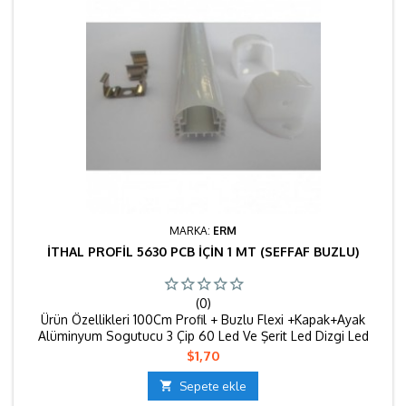
MARKA:
ERM
İTHAL PROFIL 5630 PCB İÇIN 1 MT (SEFFAF BUZLU)
(0)
Ürün Özellikleri 100Cm Profil + Buzlu Flexi +Kapak+Ayak
Alüminyum Sogutucu 3 Çip 60 Led Ve Şerit Led Dizgi Led
Uygun +2 Kapak +2 Ayak Boyutlar: 100Cm (Çok Amaçlı
Fiyat
$1,70
Kullanma Özelliği) 2 Kanallıdır (seffaf buzlu) sipariş vermeden
önce müsteri temsilcinize kasa ust kapak bilgisi veriniz

Sepete ekle