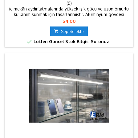
(0)
iç mekân aydınlatmalarında yüksek ışık gücü ve uzun ömürlü
kullanım sunmak için tasarlanmıştır. Alüminyum gövdesi
sayesinde ısıyı dengeli şekilde dağıtır 📍 Kullanım Alanları
Fiyat
$4,00
Mutfak dolabı altı ve üstü aydınlatmaları Tezgâh altı çalışma
alanları Gardırop, raf ve vitrin içi aydınlatma Mağaza ve ürün

Sepete ekle
teşhir alanları TV ünitesi ve dekoratif duvar...

Lütfen Güncel Stok Bilgisi Sorunuz