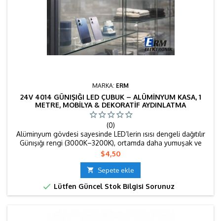
MARKA:
ERM
24V 4014 GÜNIŞIĞI LED ÇUBUK – ALÜMINYUM KASA, 1
METRE, MOBILYA & DEKORATIF AYDINLATMA
(0)
Alüminyum gövdesi sayesinde LED’lerin ısısı dengeli dağıtılır
Günışığı rengi (3000K–3200K), ortamda daha yumuşak ve
dinlendirici bir ışık sağlar; özellikle ev, ofis ve dekoratif
Fiyat
$4,50
uygulamalarda tercih edilir. 1 metre tek parça çubuk yapısı,
kesintisiz ve homojen ışık yayar; göz yormayan ve modern bir

Sepete ekle
görünüm sunar. 📍 Kullanım Alanları Mutfak dolabı altı /...

Lütfen Güncel Stok Bilgisi Sorunuz