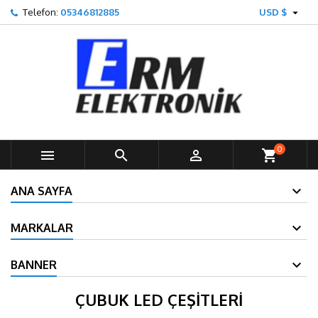

Telefon:
05346812885
USD $
0



shopping_cart
ANA SAYFA
MARKALAR
BANNER
ÇUBUK LED ÇEŞİTLERİ