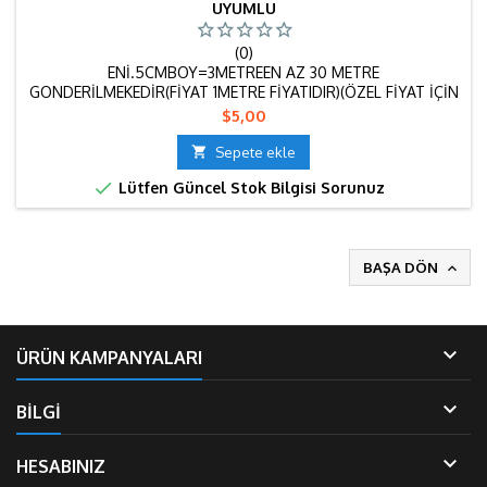
UYUMLU
(0)
ENİ.5CMBOY=3METREEN AZ 30 METRE
GONDERİLMEKEDİR(FİYAT 1METRE FİYATIDIR)(ÖZEL FİYAT İÇİN
MÜSTERİ TEMSİLCİSİYLE İLETİŞME GEÇİNİZ)
Fiyat
$5,00

Sepete ekle

Lütfen Güncel Stok Bilgisi Sorunuz
BAŞA DÖN


ÜRÜN KAMPANYALARI

BİLGİ

HESABINIZ