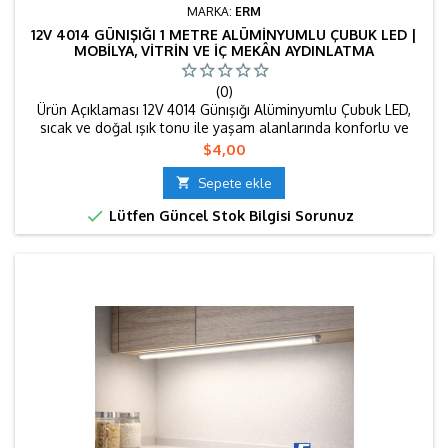
MARKA:
ERM
12V 4014 GÜNIŞIĞI 1 METRE ALÜMINYUMLU ÇUBUK LED |
MOBILYA, VITRIN VE İÇ MEKÂN AYDINLATMA
(0)
Ürün Açıklaması 12V 4014 Günışığı Alüminyumlu Çubuk LED,
sıcak ve doğal ışık tonu ile yaşam alanlarında konforlu ve
estetik bir aydınlatma sunar. Alüminyum gövdesi, ısı dağılımını
Fiyat
$4,00
dengeler Günışığı rengi; daha yumuşak, dinlendirici ve doğal
bir ortam oluşturmak isteyen kullanıcılar için idealdir. 📍

Sepete ekle
Kullanım Alanları Mutfak dolabı altı / üstü...

Lütfen Güncel Stok Bilgisi Sorunuz