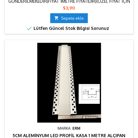
GONDERİLMEKEDİR(FİYAT 1METRE FİYATIDIR)(ÖZEL FİYAT İÇİN
MÜSTERİ TEMSİLCİSİYLE İLETİŞME GEÇİNİZ)
Fiyat
$3,90

Sepete ekle

Lütfen Güncel Stok Bilgisi Sorunuz
MARKA:
ERM
5CM ALEMINYUM LED PROFIL KASA 1 METRE ALÇIPAN