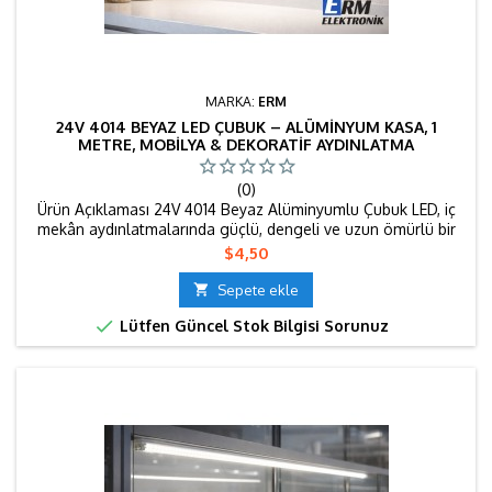
MARKA:
ERM
24V 4014 BEYAZ LED ÇUBUK – ALÜMINYUM KASA, 1
METRE, MOBILYA & DEKORATIF AYDINLATMA
(0)
Ürün Açıklaması 24V 4014 Beyaz Alüminyumlu Çubuk LED, iç
mekân aydınlatmalarında güçlü, dengeli ve uzun ömürlü bir
çözüm sunmak için tasarlanmıştır. Beyaz ışık rengi; ferah,
Fiyat
$4,50
modern ve temiz bir görünüm oluşturur. Özellikle çalışma
alanları, vitrinler ve ürün teşhir noktalarında tercih edilir.

Sepete ekle
Alüminyum gövde, LED’lerin ürettiği ısının dengeli şekilde...

Lütfen Güncel Stok Bilgisi Sorunuz