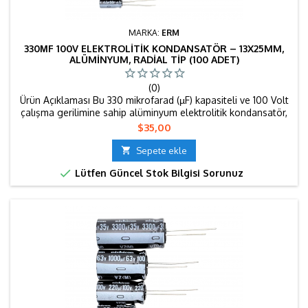
MARKA:
ERM
330ΜF 100V ELEKTROLITIK KONDANSATÖR – 13X25MM,
ALÜMINYUM, RADIAL TIP (100 ADET)
(0)
Ürün Açıklaması Bu 330 mikrofarad (µF) kapasiteli ve 100 Volt
çalışma gerilimine sahip alüminyum elektrolitik kondansatör,
13x25mm boyutlarındaki radial tip tasarımıyla baskı devre
Fiyat
$35,00
kartlarına (PCB) kolay montaj sağlar. 105°C çalışma
sıcaklığına ve yaklaşık 2000 saatlik ömre sahip olan bu

Sepete ekle
kondansatör, yüksek voltajlı elektronik devrelerde enerji...

Lütfen Güncel Stok Bilgisi Sorunuz