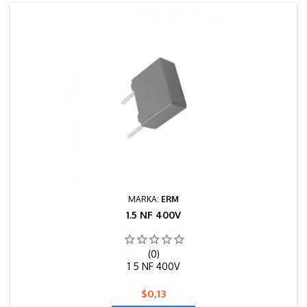
MARKA:
ERM
1.5 NF 400V
(0)
1 5 NF 400V
Fiyat
$0,13