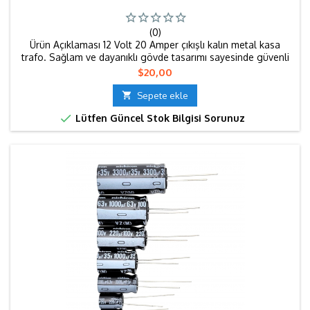
(0)
Ürün Açıklaması 12 Volt 20 Amper çıkışlı kalın metal kasa
trafo. Sağlam ve dayanıklı gövde tasarımı sayesinde güvenli
ve uzun süreli kullanım sağlar. 12V LED sistemler, tabela
Fiyat
$20,00
uygulamaları ve elektronik cihazlar için ideal güç kaynağıdır.
Metal kasa pasif soğutma ile performans kaybını önler. Teknik

Sepete ekle
Özellikler Giriş Voltajı: 220V AC Çıkış Voltajı: 12V DC...

Lütfen Güncel Stok Bilgisi Sorunuz