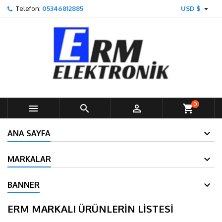

Telefon:
05346812885
USD $
0



shopping_cart
ANA SAYFA
MARKALAR
BANNER
ERM MARKALI ÜRÜNLERIN LISTESI