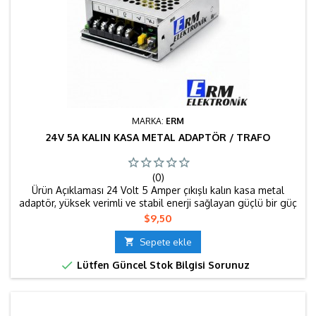
MARKA:
ERM
24V 5A KALIN KASA METAL ADAPTÖR / TRAFO
(0)
Ürün Açıklaması 24 Volt 5 Amper çıkışlı kalın kasa metal
adaptör, yüksek verimli ve stabil enerji sağlayan güçlü bir güç
kaynağıdır. Dayanıklı metal gövdesi sayesinde uzun ömürlü
Fiyat
$9,50
kullanım sunar ve ısıyı dengeli şekilde dağıtarak performans
kaybını önler. 24V ile çalışan LED sistemler, otomasyon

Sepete ekle
projeleri ve endüstriyel uygulamalar için güvenle tercih...

Lütfen Güncel Stok Bilgisi Sorunuz