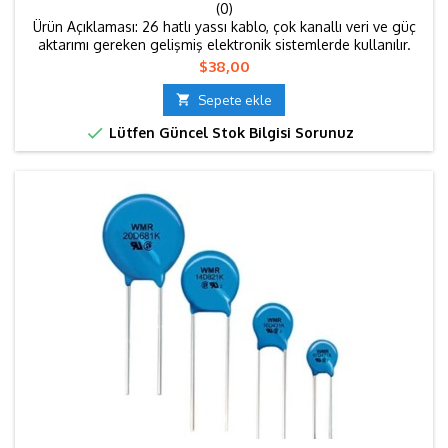
(0)
Ürün Açıklaması: 26 hatlı yassı kablo, çok kanallı veri ve güç
aktarımı gereken gelişmiş elektronik sistemlerde kullanılır.
Yassı yapısı sayesinde düzenli kablolama sağlar ve pano içi
Fiyat
$38,00
karmaşayı önler. Endüstriyel projelerde, RGB LED
sistemlerinde ve özel kontrol devrelerinde tercih edilir. 7.65

Sepete ekle
metrelik uzunluğu ile geniş alanlarda kesintisiz bağlantı...

Lütfen Güncel Stok Bilgisi Sorunuz