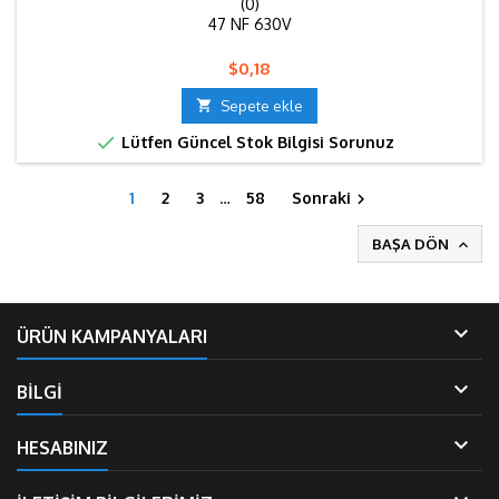
(0)
47 NF 630V
Fiyat
$0,18

Sepete ekle

Lütfen Güncel Stok Bilgisi Sorunuz
1
2
3
…
58
Sonraki

BAŞA DÖN


ÜRÜN KAMPANYALARI

BİLGİ

HESABINIZ