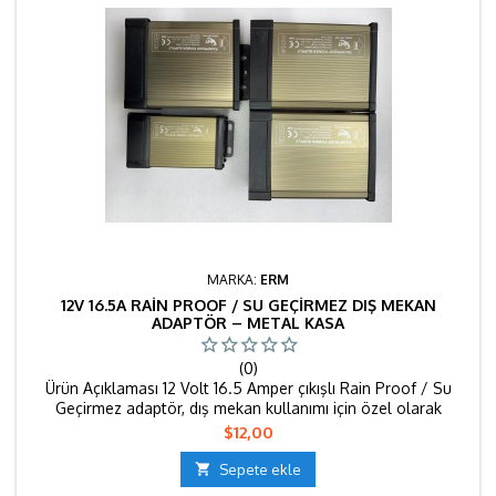
MARKA:
ERM
12V 16.5A RAIN PROOF / SU GEÇIRMEZ DIŞ MEKAN
ADAPTÖR – METAL KASA
(0)
Ürün Açıklaması 12 Volt 16.5 Amper çıkışlı Rain Proof / Su
Geçirmez adaptör, dış mekan kullanımı için özel olarak
tasarlanmıştır. Metal kasa sayesinde dayanıklı ve güvenlidir.
Fiyat
$12,00
LED sistemler, tabela uygulamaları, bahçe ışıklandırmaları ve
güvenlik kameraları için stabil enerji sağlar. IP koruma sınıfı

Sepete ekle
sayesinde yağmur ve nem gibi dış etkenlere karşı koruma...