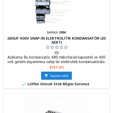
MARKA:
ERM
680UF 400V SNAP-IN ELEKTROLITIK KONDANSATÖR (20
ADET)
(0)
Açıklama: Bu kondansatör, 680 mikrofarad kapasiteli ve 400
volt gerilim dayanımına sahip bir elektrolitik kondansatördür.
Snap-in (geçmeli) montaj tipi sayesinde, özellikle yüksek akım
Fiyat
$147,00
ve voltaj gerektiren uygulamalarda güvenli ve sağlam bir
bağlantı sağlar. Genellikle güç kaynakları, ses sistemleri ve

Sepete ekle
endüstriyel elektronik devrelerde enerji depolama,...

Lütfen Güncel Stok Bilgisi Sorunuz