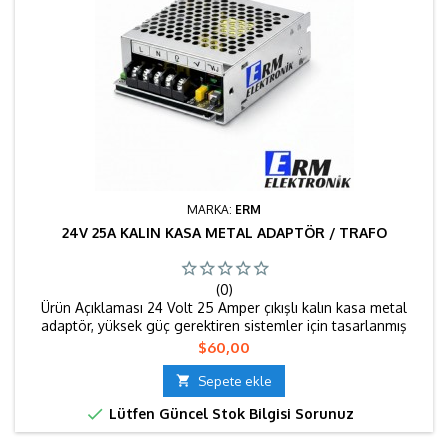
MARKA:
ERM
24V 25A KALIN KASA METAL ADAPTÖR / TRAFO
(0)
Ürün Açıklaması 24 Volt 25 Amper çıkışlı kalın kasa metal
adaptör, yüksek güç gerektiren sistemler için tasarlanmış
dayanıklı ve stabil bir güç kaynağıdır. Metal gövdesi sayesinde
Fiyat
$60,00
ısıyı dengeli dağıtarak uzun süreli ve güvenli kullanım sunar.
Endüstriyel uygulamalar, yüksek güçlü LED sistemleri ve

Sepete ekle
otomasyon projelerinde güvenle tercih edilebilir. Teknik...

Lütfen Güncel Stok Bilgisi Sorunuz