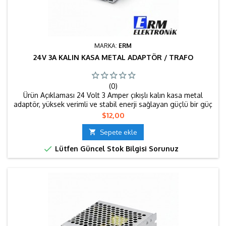
MARKA:
ERM
24V 3A KALIN KASA METAL ADAPTÖR / TRAFO
(0)
Ürün Açıklaması 24 Volt 3 Amper çıkışlı kalın kasa metal
adaptör, yüksek verimli ve stabil enerji sağlayan güçlü bir güç
kaynağıdır. Dayanıklı metal gövdesi sayesinde uzun ömürlü
Fiyat
$12,00
kullanım sunar ve ısıyı dengeli şekilde dağıtarak performans
kaybını önler. 24V ile çalışan LED sistemler, otomasyon

Sepete ekle
projeleri ve endüstriyel uygulamalar için güvenle tercih...

Lütfen Güncel Stok Bilgisi Sorunuz