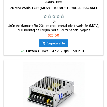
MARKA:
ERM
20 MM VARISTÖR (MOV) – 100 ADET, RADIAL BACAKLI
(0)
Ürün Açıklaması: Bu 20 mm çaplı metal oksit varistör (MOV),
PCB montajına uygun radial (düz) bacaklı yapıda
sunulmaktadır. Ani yüksek voltaj darbelerini (örneğin yıldırım,
Fiyat
$25,00
anahtarlama darbeleri) 8/20 µs periyotta 10 kA’a kadar
sönümleyebilir; nominal sürücü akımı yaklaşık 5 kA’den

Sepete ekle
fazladır . Cihaz, endüstriyel güç kaynakları, kombi, jeneratör

Lütfen Güncel Stok Bilgisi Sorunuz
panelleri,...