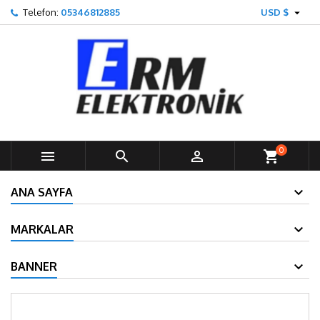

Telefon:
05346812885
USD $
0



shopping_cart
ANA SAYFA
MARKALAR
BANNER