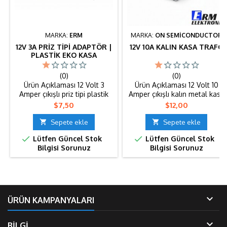
MARKA:
ERM
MARKA:
ON SEMİCONDUCTOR
12V 3A PRIZ TIPI ADAPTÖR |
12V 10A KALIN KASA TRAFO
PLASTIK EKO KASA
(0)
(0)
Ürün Açıklaması 12 Volt 3
Ürün Açıklaması 12 Volt 10
Amper çıkışlı priz tipi plastik
Amper çıkışlı kalın metal kasa
eko kasa adaptör. Orta seviye
trafo. Sağlam ve dayanıklı
Fiyat
Fiyat
$7,50
$12,00
güç gerektiren 12V cihazlar
gövde tasarımı sayesinde
için uygundur. Direkt prize
uzun süreli kullanımda

Sepete ekle

Sepete ekle
takılarak kullanılır, ekstra
güvenli enerji sağlar. 12V LED


Lütfen Güncel Stok
Lütfen Güncel Stok
kablo veya metal kasa
sistemler, tabela uygulamaları
Bilgisi Sorunuz
Bilgisi Sorunuz
montajı gerektirmez. Ev ve iş
ve elektronik cihazlar için
yerlerinde güvenli ve stabil
ideal bir güç kaynağıdır. Metal
enerji sağlar. Teknik Özellikler
kasa pasif soğutma ile
Giriş Voltajı: 220V AC Çıkış
performans kaybını önler.
Voltajı: 12V DC Çıkış Akımı: 3A
Teknik Özellikler Giriş Voltajı:
Güç: 36W...
220V AC Çıkış...

ÜRÜN KAMPANYALARI

BİLGİ