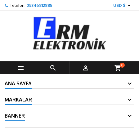

Telefon:
05346812885
USD $
0



shopping_cart
ANA SAYFA
MARKALAR
BANNER