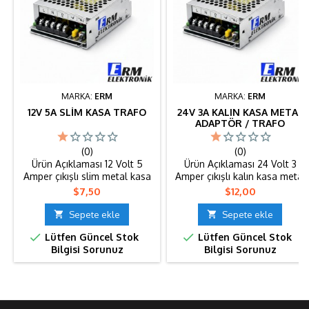
MARKA:
ERM
MARKA:
ERM
12V 5A SLIM KASA TRAFO
24V 3A KALIN KASA METAL
ADAPTÖR / TRAFO
(0)
(0)
Ürün Açıklaması 12 Volt 5
Ürün Açıklaması 24 Volt 3
Amper çıkışlı slim metal kasa
Amper çıkışlı kalın kasa metal
trafo. İnce ve kompakt
adaptör, yüksek verimli ve
Fiyat
Fiyat
$7,50
$12,00
tasarımı sayesinde dar alan
stabil enerji sağlayan güçlü
montajları için uygundur. LED
bir güç kaynağıdır. Dayanıklı

Sepete ekle

Sepete ekle
uygulamaları, tabela
metal gövdesi sayesinde


Lütfen Güncel Stok
Lütfen Güncel Stok
sistemleri ve diğer 12V
uzun ömürlü kullanım sunar
Bilgisi Sorunuz
Bilgisi Sorunuz
cihazlar için güvenli ve stabil
ve ısıyı dengeli şekilde
enerji sağlar. Metal kasa pasif
dağıtarak performans kaybını
soğutma ile uzun süreli
önler. 24V ile çalışan LED
kullanım avantajı sunar.
sistemler, otomasyon
Teknik Özellikler Giriş Voltajı:
projeleri ve endüstriyel