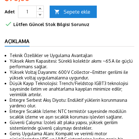
Sepete ekle
Adet


Lütfen Güncel Stok Bilgisi Sorunuz
AÇIKLAMA
Teknik Özellikler ve Uygulama Avantajları
Yüksek Akım Kapasitesi: Sürekli kolektör akımı ~65 A ile güçlü
performans sağlar.
Yüksek Voltaj Dayanımı: 600 V Collector–Emitter gerilimi ile
yüksek voltaj uygulamalarına uygundur.
Düşük Kayıp Teknolojisi: Trench/Fieldstop IGBT3 teknolojisi
sayesinde iletim ve anahtarlama kayıpları minimize edilir;
verimlilik artırılır.
Entegre Serbest Akış Diyotu: Endüktif yüklerin korunmasına
yardımcı olur.
Entegre Sıcaklık İzleme: NTC termistör sayesinde modülün
sıcaklık izleme ve aşırı sıcaklık koruması işlevleri sağlanır.
Güvenli Çalışma: İzoleli alt plaka yapısı, yüksek gerilim
sistemlerinde güvenli çalışmayı destekler.
Geniş Uygulama Alanı: Kompakt ve verimli motor