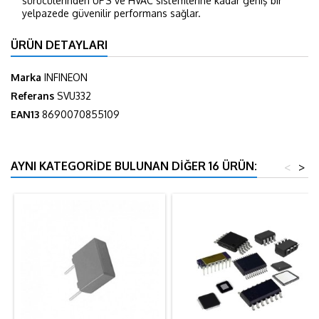
sürücülerinden UPS ve HVAC sistemlerine kadar geniş bir
yelpazede güvenilir performans sağlar.
ÜRÜN DETAYLARI
Marka
INFINEON
Referans
SVU332
EAN13
8690070855109
AYNI KATEGORIDE BULUNAN DIĞER 16 ÜRÜN:
<
>