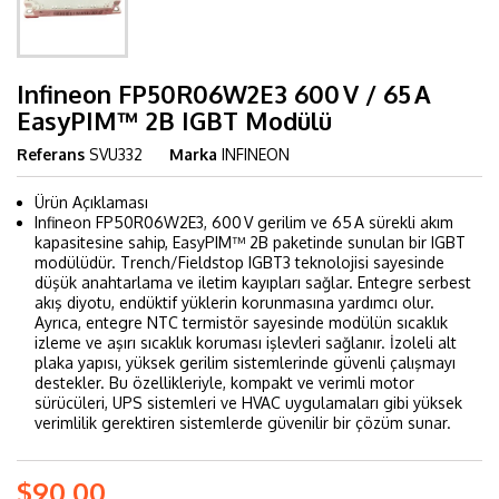
Infineon FP50R06W2E3 600 V / 65 A
EasyPIM™ 2B IGBT Modülü
Referans
SVU332
Marka
INFINEON
Ürün Açıklaması
Infineon FP50R06W2E3, 600 V gerilim ve 65 A sürekli akım
kapasitesine sahip, EasyPIM™ 2B paketinde sunulan bir IGBT
modülüdür. Trench/Fieldstop IGBT3 teknolojisi sayesinde
düşük anahtarlama ve iletim kayıpları sağlar. Entegre serbest
akış diyotu, endüktif yüklerin korunmasına yardımcı olur.
Ayrıca, entegre NTC termistör sayesinde modülün sıcaklık
izleme ve aşırı sıcaklık koruması işlevleri sağlanır. İzoleli alt
plaka yapısı, yüksek gerilim sistemlerinde güvenli çalışmayı
destekler. Bu özellikleriyle, kompakt ve verimli motor
sürücüleri, UPS sistemleri ve HVAC uygulamaları gibi yüksek
verimlilik gerektiren sistemlerde güvenilir bir çözüm sunar.
$90,00