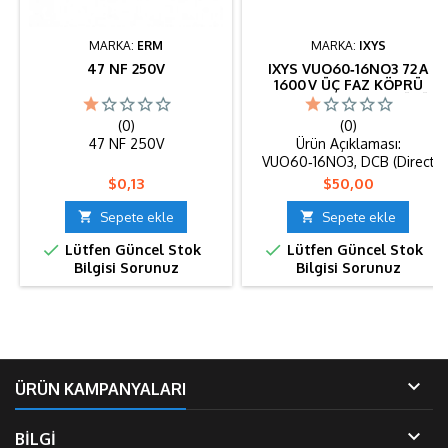
MARKA:
ERM
MARKA:
IXYS
47 NF 250V
IXYS VUO60‑16NO3 72 A
1600 V ÜÇ FAZ KÖPRÜ
DOĞRULTUCU MODÜLÜ
(0)
(0)
47 NF 250V
Ürün Açıklaması:
VUO60‑16NO3, DCB (Direct
Copper Bonded) seramik
Fiyat
Fiyat
$0,13
$50,00
tabanlı sağlam bir yapıya
sahip üç fazlı doğrultucu

Sepete ekle

Sepete ekle
modülüdür.72 A ortalama


Lütfen Güncel Stok
Lütfen Güncel Stok
doğrultulmuş akım
Bilgisi Sorunuz
Bilgisi Sorunuz
(I&lt;sub&gt;dAV&lt;/sub&gt;),
PWM inverterler, DC güç
kaynakları ve motor alan
beslemeleri için uygundur.
1600 V bloklama gerilimi,
orta-yüksek voltaj
uygulamalarını güvenle

ÜRÜN KAMPANYALARI
destekler. 700 A tepe...

BİLGİ