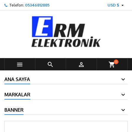

Telefon:
05346812885
USD $
0



shopping_cart
ANA SAYFA
MARKALAR
BANNER