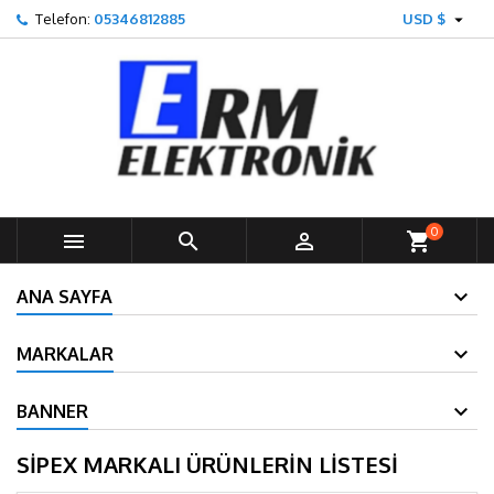

Telefon:
05346812885
USD $
0



shopping_cart
ANA SAYFA
MARKALAR
BANNER
SİPEX MARKALI ÜRÜNLERIN LISTESI