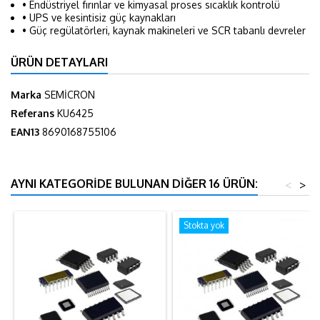
• Endüstriyel fırınlar ve kimyasal proses sıcaklık kontrolü
• UPS ve kesintisiz güç kaynakları
• Güç regülatörleri, kaynak makineleri ve SCR tabanlı devreler
ÜRÜN DETAYLARI
Marka
SEMİCRON
Referans
KU6425
EAN13
8690168755106
AYNI KATEGORIDE BULUNAN DIĞER 16 ÜRÜN:
<
>
Stokta yok