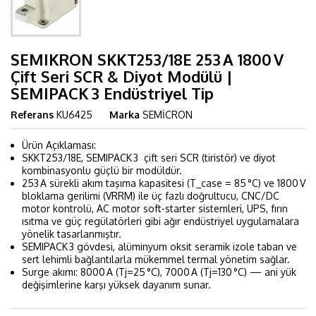
SEMIKRON SKKT253/18E 253 A 1800 V
Çift Seri SCR & Diyot Modülü |
SEMIPACK 3 Endüstriyel Tip
Referans
KU6425
Marka
SEMİCRON
Ürün Açıklaması:
SKKT253/18E, SEMIPACK 3 çift seri SCR (tiristör) ve diyot
kombinasyonlu güçlü bir modüldür.
253 A sürekli akım taşıma kapasitesi (T_case = 85 °C) ve 1800 V
bloklama gerilimi (VRRM) ile üç fazlı doğrultucu, CNC/DC
motor kontrolü, AC motor soft-starter sistemleri, UPS, fırın
ısıtma ve güç regülatörleri gibi ağır endüstriyel uygulamalara
yönelik tasarlanmıştır.
SEMIPACK 3 gövdesi, alüminyum oksit seramik izole taban ve
sert lehimli bağlantılarla mükemmel termal yönetim sağlar.
Surge akımı: 8000 A (Tj=25 °C), 7000 A (Tj=130 °C) — ani yük
değişimlerine karşı yüksek dayanım sunar.