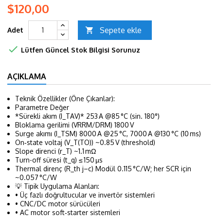
$120,00
Sepete ekle
Adet


Lütfen Güncel Stok Bilgisi Sorunuz
AÇIKLAMA
Teknik Özellikler (Öne Çıkanlar):
Parametre
Değer
*Sürekli akım (I_TAV)*
253 A @85 °C (sin. 180°)
Bloklama gerilimi (VRRM/DRM)
1800 V
Surge akımı (I_TSM)
8000 A @25 °C, 7000 A @130 °C (10 ms)
On‑state voltaj (V_T(TO))
~0.85 V (threshold)
Slope direnci (r_T)
~1.1 mΩ
Turn-off süresi (t_q)
≤ 150 µs
Thermal direnç (R_th j–c)
Modül 0.115 °C/W; her SCR için
~0.057 °C/W
💡 Tipik Uygulama Alanları:
• Üç fazlı doğrultucular ve invertör sistemleri
• CNC/DC motor sürücüleri
• AC motor soft‑starter sistemleri