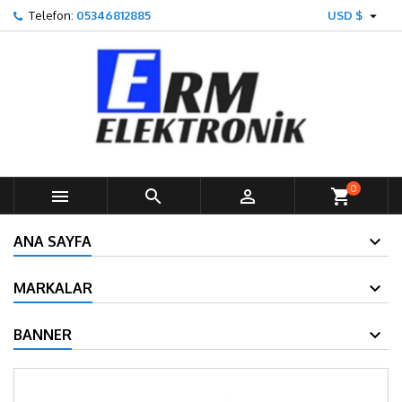

Telefon:
05346812885
USD $
0



shopping_cart
ANA SAYFA
MARKALAR
BANNER