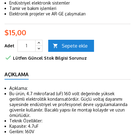
Endüstriyel elektronik sistemler
Tamir ve bakım işlemleri
Elektronik projeler ve AR-GE çalışmaları
$15,00
Sepete ekle
Adet


Lütfen Güncel Stok Bilgisi Sorunuz
AÇIKLAMA
Açıklama:
Bu ürün, 4.7 mikrofarad (uF) 160 volt değerinde yüksek
gerilimli elektrolitik kondansatördür. Güçlü voltaj dayanımı
sayesinde endüstriyel ve profesyonel devre uygulamalarında
güvenle kullanılır. Bacaklı yapısı ile montajı kolaydır ve uzun
ömürlüdür.
Teknik Özellikler:
Kapasite: 4.7uF
Gerilim: 160V