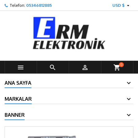

Telefon:
05346812885
USD $
0



shopping_cart
ANA SAYFA
MARKALAR
BANNER