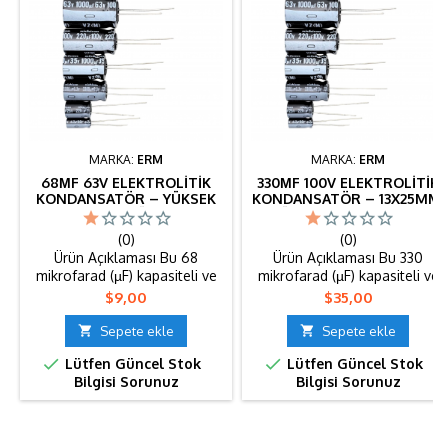
MARKA:
ERM
MARKA:
ERM
68ΜF 63V ELEKTROLITIK
330ΜF 100V ELEKTROLITIK
KONDANSATÖR – YÜKSEK
KONDANSATÖR – 13X25MM,
GERILIMLI ALÜMINYUM
ALÜMINYUM, RADIAL TIP
KAPASITÖR (100 ADET)
(100 ADET)
(0)
(0)
Ürün Açıklaması Bu 68
Ürün Açıklaması Bu 330
mikrofarad (µF) kapasiteli ve
mikrofarad (µF) kapasiteli ve
63 Volt çalışma gerilimine
100 Volt çalışma gerilimine
Fiyat
Fiyat
$9,00
$35,00
sahip elektrolitik kondansatör,
sahip alüminyum elektrolitik
elektronik devrelerinizde
kondansatör, 13x25mm

Sepete ekle

Sepete ekle
yüksek performans ve
boyutlarındaki radial tip


Lütfen Güncel Stok
Lütfen Güncel Stok
güvenilirlik sağlar. Yüksek
tasarımıyla baskı devre
Bilgisi Sorunuz
Bilgisi Sorunuz
gerilim toleransı sayesinde
kartlarına (PCB) kolay montaj
güç kaynakları,
sağlar. 105°C çalışma
amplifikatörler, LED sürücüler
sıcaklığına ve yaklaşık 2000
ve çeşitli endüstriyel
saatlik ömre sahip olan bu