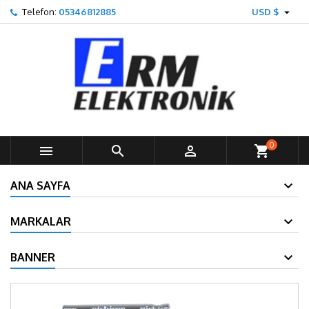

Telefon:
05346812885
USD $
0



shopping_cart
ANA SAYFA
MARKALAR
BANNER