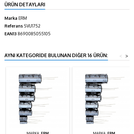
ÜRÜN DETAYLARI
Marka
ERM
Referans
SVU1752
EAN13
8690085055105
AYNI KATEGORIDE BULUNAN DIĞER 16 ÜRÜN:
<
>
MARKA:
ERM
MARKA:
ERM