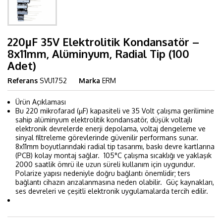
220µF 35V Elektrolitik Kondansatör –
8x11mm, Alüminyum, Radial Tip (100
Adet)
Referans
SVU1752
Marka
ERM
Ürün Açıklaması
Bu 220 mikrofarad (µF) kapasiteli ve 35 Volt çalışma gerilimine
sahip alüminyum elektrolitik kondansatör, düşük voltajlı
elektronik devrelerde enerji depolama, voltaj dengeleme ve
sinyal filtreleme görevlerinde güvenilir performans sunar.
8x11mm boyutlarındaki radial tip tasarımı, baskı devre kartlarına
(PCB) kolay montaj sağlar. 105°C çalışma sıcaklığı ve yaklaşık
2000 saatlik ömrü ile uzun süreli kullanım için uygundur.
Polarize yapısı nedeniyle doğru bağlantı önemlidir; ters
bağlantı cihazın arızalanmasına neden olabilir. Güç kaynakları,
ses devreleri ve çeşitli elektronik uygulamalarda tercih edilir.