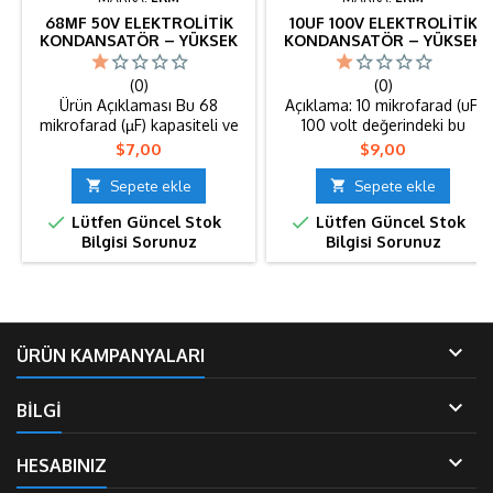
68ΜF 50V ELEKTROLITIK
10UF 100V ELEKTROLITIK
KONDANSATÖR – YÜKSEK
KONDANSATÖR – YÜKSEK
GERILIMLI ALÜMINYUM
GERILIM DAYANIMI (100
ELEKTRONIK KAPASITÖR
ADET)
(0)
(0)
(100 ADET)
Ürün Açıklaması Bu 68
Açıklama: 10 mikrofarad (uF)
mikrofarad (µF) kapasiteli ve
100 volt değerindeki bu
50 Volt çalışma gerilimine
elektrolitik kondansatör,
Fiyat
Fiyat
$7,00
$9,00
sahip elektrolitik kondansatör,
yüksek voltaj gerektiren
elektronik devrelerinizde
devrelerde güvenilir

Sepete ekle

Sepete ekle
üstün performans ve
performans sağlar. LED


Lütfen Güncel Stok
Lütfen Güncel Stok
dayanıklılık sağlar. Yüksek
sürücüler, güç kaynakları,
Bilgisi Sorunuz
Bilgisi Sorunuz
gerilim toleransı sayesinde
endüstriyel devreler ve ses
güç kaynakları, ses
sistemleri gibi birçok
amplifikatörleri, LED sürücüler
elektronik uygulamada uzun
ve çeşitli endüstriyel
ömürlü ve kararlı çalışma
elektronik uygulamalarda
sunar. Ürün Özellikleri:
güvenle kullanılabilir.
Kapasite: 10uF (10 mikrofarad)

ÜRÜN KAMPANYALARI
Elektrolitik...
Gerilim: 100V Tip:...

BİLGİ

HESABINIZ