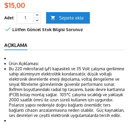
$15,00
Sepete ekle
Adet


Lütfen Güncel Stok Bilgisi Sorunuz
AÇIKLAMA
Ürün Açıklaması
Bu 220 mikrofarad (µF) kapasiteli ve 35 Volt çalışma gerilimine
sahip alüminyum elektrolitik kondansatör, düşük voltajlı
elektronik devrelerde enerji depolama, voltaj dengeleme ve
sinyal filtreleme görevlerinde güvenilir performans sunar.
8x11mm boyutlarındaki radial tip tasarımı, baskı devre kartlarına
(PCB) kolay montaj sağlar. 105°C çalışma sıcaklığı ve yaklaşık
2000 saatlik ömrü ile uzun süreli kullanım için uygundur.
Polarize yapısı nedeniyle doğru bağlantı önemlidir; ters
bağlantı cihazın arızalanmasına neden olabilir. Güç kaynakları,
ses devreleri ve çeşitli elektronik uygulamalarda tercih edilir.