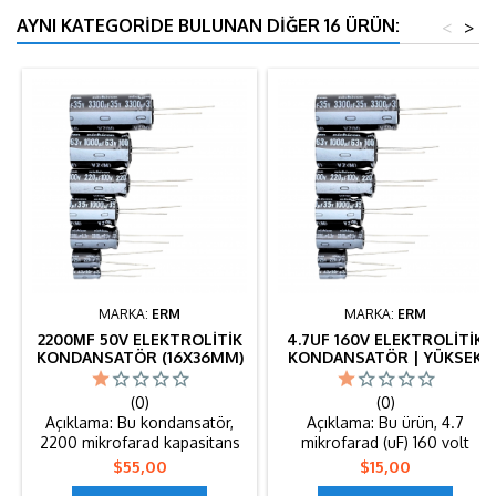
AYNI KATEGORIDE BULUNAN DIĞER 16 ÜRÜN:
<
>
MARKA:
ERM
MARKA:
ERM
2200ΜF 50V ELEKTROLITIK
4.7UF 160V ELEKTROLITIK
KONDANSATÖR (16X36MM)
KONDANSATÖR | YÜKSEK
(100 ADET)
GERILIM BACAKLI
KONDANSATÖR (100 ADET)
(0)
(0)
Açıklama: Bu kondansatör,
Açıklama: Bu ürün, 4.7
2200 mikrofarad kapasitans
mikrofarad (uF) 160 volt
değerine ve 50 volt
değerinde yüksek gerilimli
Fiyat
Fiyat
$55,00
$15,00
maksimum çalışma gerilimine
elektrolitik kondansatördür.