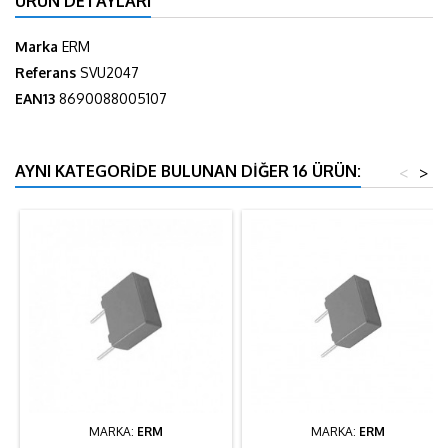
ÜRÜN DETAYLARI
Marka
ERM
Referans
SVU2047
EAN13
8690088005107
AYNI KATEGORIDE BULUNAN DIĞER 16 ÜRÜN:
<
>
MARKA:
ERM
MARKA:
ERM