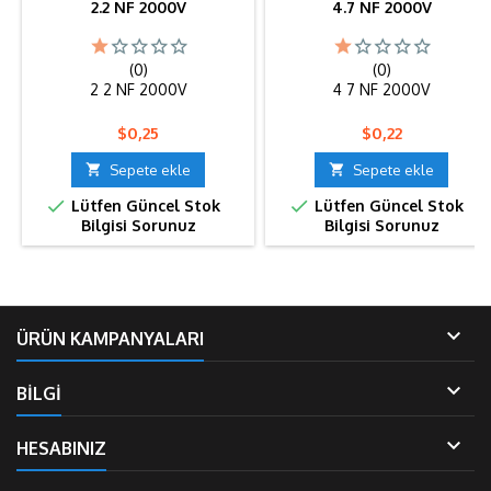
2.2 NF 2000V
4.7 NF 2000V
(0)
(0)
2 2 NF 2000V
4 7 NF 2000V
Fiyat
Fiyat
$0,25
$0,22

Sepete ekle

Sepete ekle


Lütfen Güncel Stok
Lütfen Güncel Stok
Bilgisi Sorunuz
Bilgisi Sorunuz

ÜRÜN KAMPANYALARI

BİLGİ

HESABINIZ