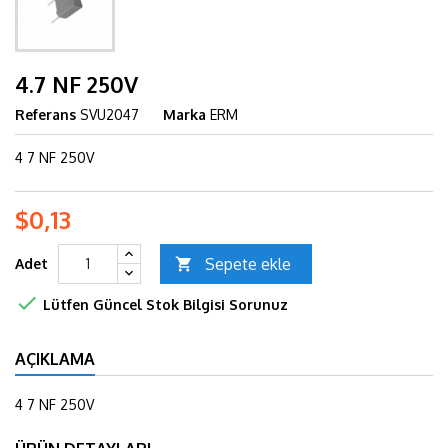
4.7 NF 250V
Referans
SVU2047
Marka
ERM
4 7 NF 250V
$0,13
Sepete ekle
Adet


Lütfen Güncel Stok Bilgisi Sorunuz
AÇIKLAMA
4 7 NF 250V