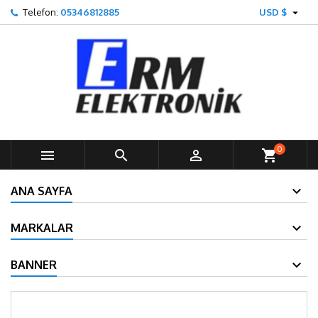

Telefon:
05346812885
USD $
0



shopping_cart
ANA SAYFA
MARKALAR
BANNER