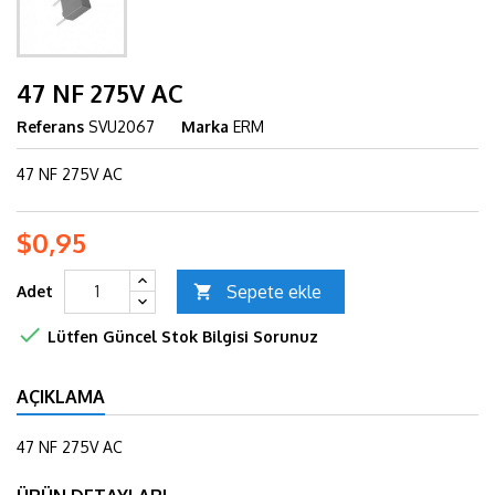
47 NF 275V AC
Referans
SVU2067
Marka
ERM
47 NF 275V AC
$0,95
Sepete ekle
Adet


Lütfen Güncel Stok Bilgisi Sorunuz
AÇIKLAMA
47 NF 275V AC