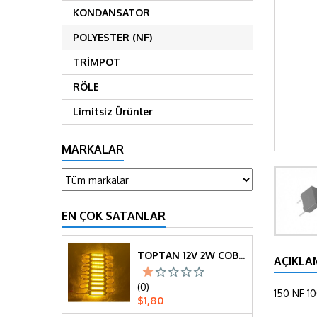
KONDANSATOR
POLYESTER (NF)
TRİMPOT
RÖLE
Limitsiz Ürünler
MARKALAR
EN ÇOK SATANLAR
TOPTAN 12V 2W COB LED MODÜL – ARAÇ DEKORATIF AYDINLATMA (SARI) (10ADET)
AÇIKLA
(0)
150 NF 1
Fiyat
$1,80