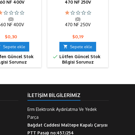
60 NF 400V
470 NF 250V
2
(0)
(0)
560 NF 400V
470 NF 250V
2
Fiyat
Fiyat
$0,30
$0,19

Sepete ekle

Sepete ekle



fen Güncel Stok
Lütfen Güncel Stok
Lütf
lgisi Sorunuz
Bilgisi Sorunuz
Bi
İLETIŞIM BILGILERIMIZ
Erm Elektronik Aydınlatma Ve Yedek
Parça
Bağdat Caddesi Maltepe Kapalı Çarşısı
PTT Pasajı no:457/254