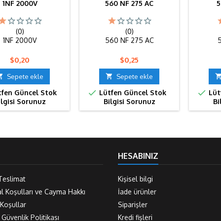
1NF 2000V
560 NF 275 AC
5
(0)
(0)
1NF 2000V
560 NF 275 AC
Fiyat
Fiyat
$0,20
$0,25

Sepete ekle

Sepete ekle


fen Güncel Stok
Lütfen Güncel Stok
Lüt
ilgisi Sorunuz
Bilgisi Sorunuz
Bi
HESABINIZ
Teslimat
Kişisel bilgi
al Koşulları ve Cayma Hakkı
İade ürünler
 Koşullar
Siparişler
e Güvenlik Politikası
Kredi fişleri