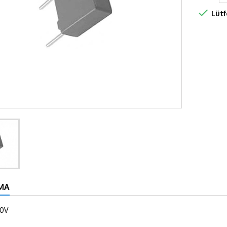

Lütf
MA
00V