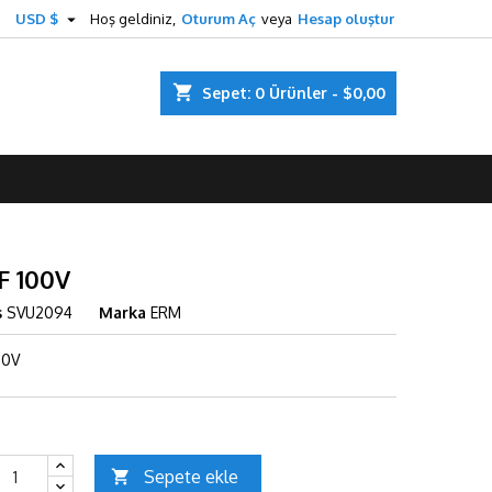

USD $
Hoş geldiniz,
Oturum Aç
veya
Hesap oluştur
shopping_cart
Sepet:
0
Ürünler - $0,00
F 100V
s
SVU2094
Marka
ERM
00V
Sepete ekle
