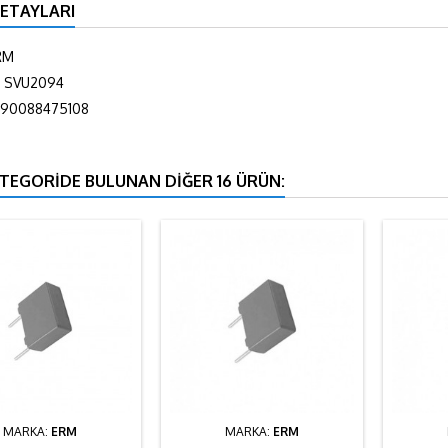
ETAYLARI
RM
SVU2094
90088475108
ATEGORIDE BULUNAN DIĞER 16 ÜRÜN:
MARKA:
ERM
MARKA:
ERM