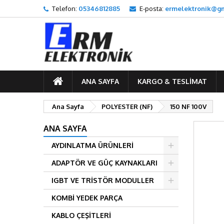
Telefon:
05346812885
E-posta:
ermelektronik@g
ANA SAYFA
KARGO & TESLIMAT
Ana Sayfa
POLYESTER (NF)
150 NF 100V
ANA SAYFA
AYDINLATMA ÜRÜNLERİ
ADAPTÖR VE GÜÇ KAYNAKLARI
IGBT VE TRİSTÖR MODULLER
KOMBİ YEDEK PARÇA
KABLO ÇEŞİTLERİ