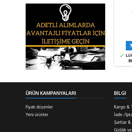

Lüt
B
ÜRÜN KAMPANYALARI
BİLGİ
Fiyatı düşenler
Kargo & 
Yeni ürünler
İade /İpt
Şartlar &
Gizlilik v