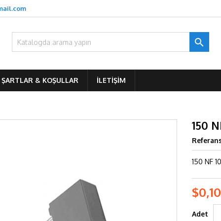
mail.com

ŞARTLAR & KOŞULLAR
İLETIŞIM
150 N
Referan
150 NF 1
$0,10
Adet