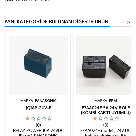
AYNI KATEGORIDE BULUNAN DIĞER 16 ÜRÜN:
<
>
MARKA:
PANASONİC
MARKA:
ERM
JQ1AP-24V-F
F3AA024E 5A 24V RÖLE
(KOMBI KARTI UYUMLU)
(100ADET)
(0)
(0)
RELAY POWER 10A 24VDC
F3AA024E modeli, 24V DC
1FormA PANASONIC
bobin voltajına ve 5A