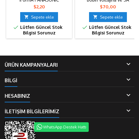
anahtarlama kapasitesine
Fiyat
Fiyat
$2,20
$70,00
sahip, genellikle kombi
kartları üzerinde kullanılan bir

Sepete ekle

Sepete ekle
elektromekanik röledir.


Lütfen Güncel Stok
Lütfen Güncel Stok
Kompakt yapısı sayesinde
Bilgisi Sorunuz
Bilgisi Sorunuz
kombi kart tamiratlarında
sıklıkla tercih edilir. Açma-
kapama işlevi gören bu röle,
ateşleme kontrolü, fan
motoru veya pompa
devrelerinin yönetiminde

ÜRÜN KAMPANYALARI
görev alabilir. Tamir, bakım...

BİLGİ

HESABINIZ

İLETIŞIM BILGILERIMIZ
WhatsApp Destek Hattı