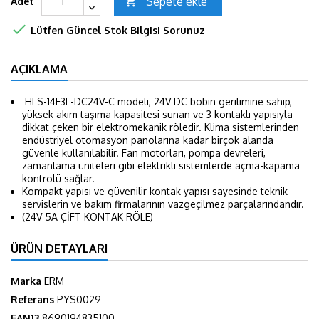
Sepete ekle
Adet


Lütfen Güncel Stok Bilgisi Sorunuz
AÇIKLAMA
HLS-14F3L-DC24V-C modeli, 24V DC bobin gerilimine sahip,
yüksek akım taşıma kapasitesi sunan ve 3 kontaklı yapısıyla
dikkat çeken bir elektromekanik röledir. Klima sistemlerinden
endüstriyel otomasyon panolarına kadar birçok alanda
güvenle kullanılabilir. Fan motorları, pompa devreleri,
zamanlama üniteleri gibi elektrikli sistemlerde açma-kapama
kontrolü sağlar.
Kompakt yapısı ve güvenilir kontak yapısı sayesinde teknik
servislerin ve bakım firmalarının vazgeçilmez parçalarındandır.
(24V 5A ÇİFT KONTAK RÖLE)
ÜRÜN DETAYLARI
Marka
ERM
Referans
PYS0029
EAN13
8690194835100