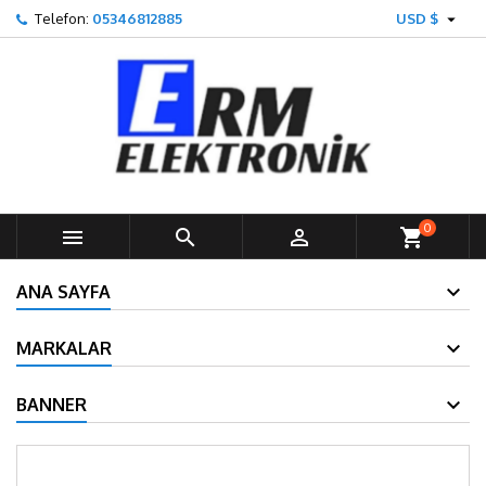

Telefon:
05346812885
USD $
0



shopping_cart
ANA SAYFA
MARKALAR
BANNER