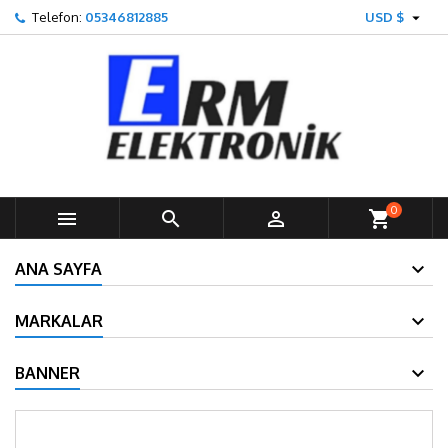

Telefon:
05346812885
USD $
0



shopping_cart
ANA SAYFA
MARKALAR
BANNER