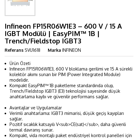
Infineon FP15R06W1E3 – 600 V / 15 A
IGBT Modülü | EasyPIM™ 1B |
Trench/Fieldstop IGBT3
Referans
SVU1618
Marka
INFINEON
Ürün Özeti
Infineon FP15R06W1E3, 600 V bloklama gerilimi ve 15 A sürekli
kolektör akımı sunan bir PIM (Power Integrated Module)
modelidir.
Kompakt EasyPIM™ 1B paketleme standardında olup,
Trench/Fieldstop IGBT3 (E3) teknolojisi sayesinde düşük
anahtarlama kaybı ve güvenilir performans sağlar.
Avantajlar ve Uygulamalar
Verimli anahtarlama: IGBT3 mimarisi, düşük geçiş kayıpları
sağlar.
Pozitif sıcaklık katsayılı V<sub>CE(sat)</sub>, daha güvenli
termal davranış sunar.
Kompakt, vida montajlı paket endüstriyel kontrol panelleri için