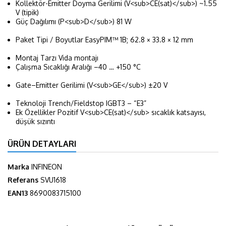
Kollektör-Emitter Doyma Gerilimi (V<sub>CE(sat)</sub>)
~1.55
V (tipik)
Güç Dağılımı (P<sub>D</sub>)
81 W
Paket Tipi / Boyutlar
EasyPIM™ 1B; 62.8 × 33.8 × 12 mm
Montaj Tarzı
Vida montajı
Çalışma Sıcaklığı Aralığı
–40 … +150 °C
Gate–Emitter Gerilimi (V<sub>GE</sub>)
±20 V
Teknoloji
Trench/Fieldstop IGBT3 – “E3”
Ek Özellikler
Pozitif V<sub>CE(sat)</sub> sıcaklık katsayısı,
düşük sızıntı
ÜRÜN DETAYLARI
Marka
INFINEON
Referans
SVU1618
EAN13
8690083715100