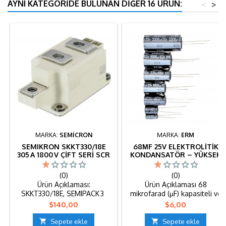
AYNI KATEGORIDE BULUNAN DIĞER 16 ÜRÜN:
<
>
MARKA:
SEMİCRON
MARKA:
ERM
SEMIKRON SKKT330/18E
68ΜF 25V ELEKTROLITIK
305 A 1800 V ÇIFT SERI SCR
KONDANSATÖR – YÜKSEK
& DIYOT MODÜLÜ |
PERFORMANSLI
SEMIPACK 3 ENDÜSTRIYEL
ALÜMINYUM KAPASITÖR
(0)
(0)
TIP
(100 ADET)
Ürün Açıklaması:
Ürün Açıklaması 68
SKKT330/18E, SEMIPACK 3
mikrofarad (µF) kapasiteli ve
yüksek güçlü bir çift SCR
25 Volt çalışma gerilimine
Fiyat
Fiyat
$140,00
$6,00
modülüdür. Ortalama 305 A
sahip bu elektrolitik
sürekli akım (T_case = 85 °C)
kondansatör, elektronik

Sepete ekle

Sepete ekle