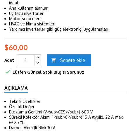
ideal.
Ana kullanım alanları:
Üç fazlı invertörler
Motor sürücüleri
HVAC ve klima sistemleri
Yardımcı inverterler gibi güç elektroniği uygulamaları
$60,00
Sepete ekle
Adet


Lütfen Güncel Stok Bilgisi Sorunuz
AÇIKLAMA
Teknik Özellikler
Özellik
Değer
Bloklama Gerilimi (V<sub>CES</sub>)
600 V
Sürekli Kolektör Akımı (I<sub>C</sub>)
15 A (typik), 22 A max
@ 25 °C
Darbeli Akım (ICRM)
30 A